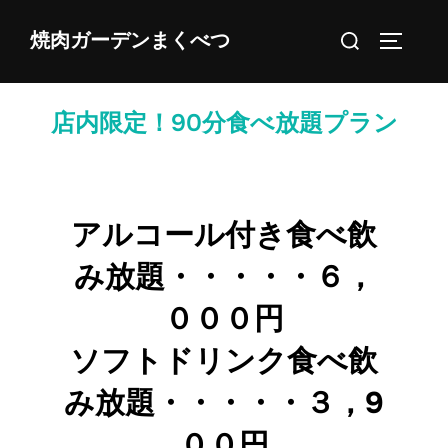
コ
検
焼肉ガーデンまくべつ
ン
サイドバ
索
テ
対
ン
象:
店内限定！90分食べ放題プラン
ツ
へ
ス
キ
アルコール付き食べ飲
ッ
プ
み放題・・・・・６，
０００円
ソフトドリンク食べ飲
み放題・・・・・３，9
００円